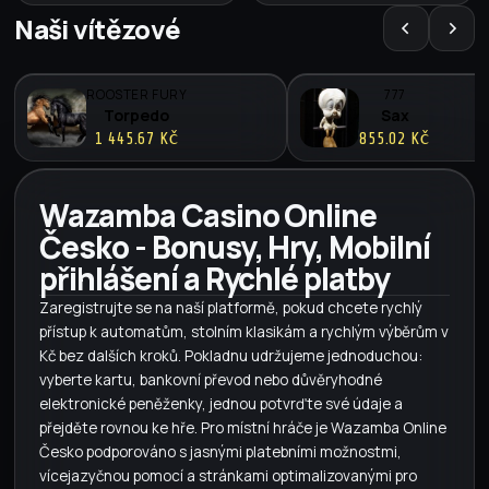
Naši vítězové
ROOSTER FURY
777
Torpedo
Sax
1 445.67 Kč
855.02 Kč
Wazamba Casino Online
Česko - Bonusy, Hry, Mobilní
přihlášení a Rychlé platby
Zaregistrujte se na naší platformě, pokud chcete rychlý
přístup k automatům, stolním klasikám a rychlým výběrům v
Kč bez dalších kroků. Pokladnu udržujeme jednoduchou:
vyberte kartu, bankovní převod nebo důvěryhodné
elektronické peněženky, jednou potvrďte své údaje a
přejděte rovnou ke hře. Pro místní hráče je Wazamba Online
Česko podporováno s jasnými platebními možnostmi,
vícejazyčnou pomocí a stránkami optimalizovanými pro