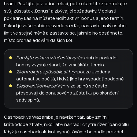
hrami. Použijte je v jedné relaci, poté okamžitě zkontrolujte
svůj zůstatek „Bonus“ a zbývající požadavky. V oblasti
pokladny kasina můžete vidět aktivní bonus a jeho termín.
Pokud je vaše nabídka uvedena v Kč, nastavte malý osobní
limit ve stejné měně a zastavte se, jakmile ho dosáhnete,
místo pronásledování dalších kol.
Použijte volná roztočení brzy:
čekání do poslední
hodiny zvyšuje šanci, že zmeškáte termín.
Zkontrolujte způsobilost hry:
pouze uvedený
automat se počítá, i když jiné hry vypadají podobně.
Sledování konverze:
Výhry ze spinů se často
přesouvají do bonusového zůstatku po skončení
sady spinů.
Cashback ve Wazamba je navržen tak, aby zmírnil
krátkodobé ztráty, nikoli aby nahradil chytré řízení bankrollu.
Když je cashback aktivní, vypočítáváme ho podle pravidel