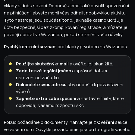
vklady a dobu sezení. Doporučujeme také povolit upozornění
na přihlášení, abyste mohli včas odhalit neobvyklou aktivitu.
Tyto nástroje jsou součástí toho, jak naše kasino udržuje
účty bezpečnější bez zkomplikování registrace, a můžete je
později upravit ve Wazamba, pokud se změní vaše návyky.
Rychlý kontrolní seznam
pro hladký první den na Wazamba:
Použijte skutečný e-mail
a ověřte jej okamžitě.
Zadejte své legální jméno
a správné datum
narození od začátku.
Dokončete svou adresu
aby nedošlo k pozastavení
výběrů.
Zapněte extra zabezpečení
a nastavte limity, které
odpovídají vašemu rozpočtu v Kč.
Pokud požádáme o dokumenty, nahrajte je z
Ověření
sekce
ve vašem účtu. Obvykle požadujeme jasnou fotografii vašeho