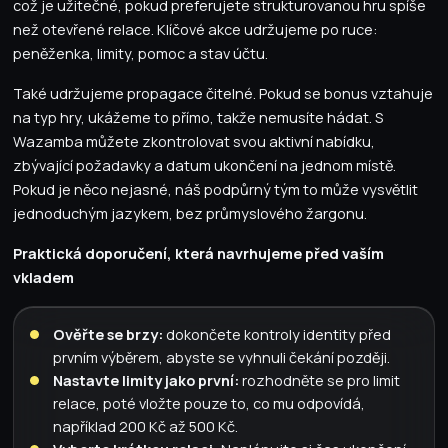
což je užitečné, pokud preferujete strukturovanou hru spíše
než otevřené relace. Klíčové akce udržujeme po ruce:
peněženka, limity, pomoc a stav účtu.
Také udržujeme propagace čitelné. Pokud se bonus vztahuje
na typ hry, ukážeme to přímo, takže nemusíte hádat. S
Wazamba můžete zkontrolovat svou aktivní nabídku,
zbývající požadavky a datum ukončení na jednom místě.
Pokud je něco nejasné, náš podpůrný tým to může vysvětlit
jednoduchým jazykem, bez průmyslového žargonu.
Praktická doporučení, která navrhujeme před vaším
vkladem
Ověřte se brzy:
dokončete kontroly identity před
prvním výběrem, abyste se vyhnuli čekání později.
Nastavte limity jako první:
rozhodněte se pro limit
relace, poté vložte pouze to, co mu odpovídá,
například 200 Kč až 500 Kč.