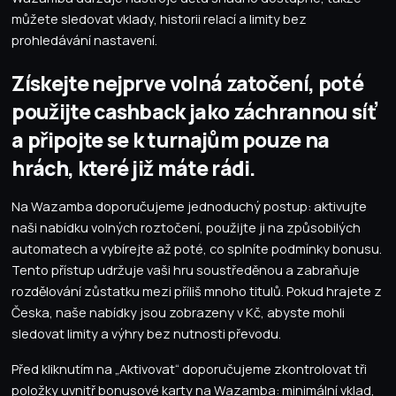
můžete sledovat vklady, historii relací a limity bez
prohledávání nastavení.
Získejte nejprve volná zatočení, poté
použijte cashback jako záchrannou síť
a připojte se k turnajům pouze na
hrách, které již máte rádi.
Na Wazamba doporučujeme jednoduchý postup: aktivujte
naši nabídku volných roztočení, použijte ji na způsobilých
automatech a vybírejte až poté, co splníte podmínky bonusu.
Tento přístup udržuje vaši hru soustředěnou a zabraňuje
rozdělování zůstatku mezi příliš mnoho titulů. Pokud hrajete z
Česka, naše nabídky jsou zobrazeny v Kč, abyste mohli
sledovat limity a výhry bez nutnosti převodu.
Před kliknutím na „Aktivovat“ doporučujeme zkontrolovat tři
položky uvnitř bonusové karty na Wazamba: minimální vklad,