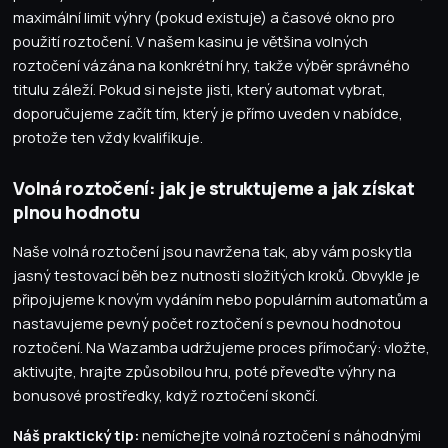
maximální limit výhry (pokud existuje) a časové okno pro
použití roztočení. V našem kasinu je většina volných
roztočení vázána na konkrétní hry, takže výběr správného
titulu záleží. Pokud si nejste jisti, který automat vybrat,
doporučujeme začít tím, který je přímo uveden v nabídce,
protože ten vždy kvalifikuje.
Volná roztočení: jak je struktujeme a jak získat
plnou hodnotu
Naše volná roztočení jsou navržena tak, aby vám poskytla
jasný testovací běh bez nutnosti složitých kroků. Obvykle je
připojujeme k novým vydáním nebo populárním automatům a
nastavujeme pevný počet roztočení s pevnou hodnotou
roztočení. Na Wazamba udržujeme proces přímočarý: vložte,
aktivujte, hrajte způsobilou hru, poté převeďte výhry na
bonusové prostředky, když roztočení skončí.
Náš praktický tip:
nemíchejte volná roztočení s náhodnými