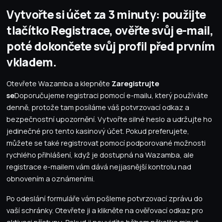
Vytvořte si účet za 3 minuty: použijte
tlačítko Registrace, ověřte svůj e-mail,
poté dokončete svůj profil před prvním
vkladem.
Otevřete Wazamba a klepněte
Zaregistrujte
se
Doporučujeme registraci pomocí e-mailu, který používáte
denně, protože tam posíláme váš potvrzovací odkaz a
bezpečnostní upozornění. Vytvořte silné heslo a udržujte ho
jedinečné pro tento kasinový účet. Pokud preferujete,
můžete se také registrovat pomocí podporované možnosti
rychlého přihlášení, když je dostupná na Wazamba, ale
registrace e-mailem vám dává nejjasnější kontrolu nad
obnovením a oznámeními.
Po odeslání formuláře vám pošleme potvrzovací zprávu do
vaší schránky. Otevřete ji a klikněte na ověřovací odkaz pro